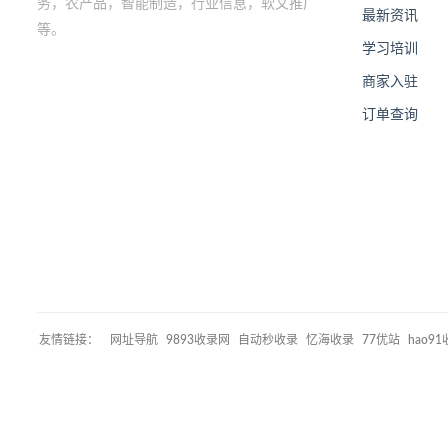
务，农产品，智能制造，行业信息，软文推广
最新资讯
等。
学习培训
商家入驻
订单查询
友情链接：
网址导航
9893收录网
自动秒收录
忆海收录
77优站
hao9