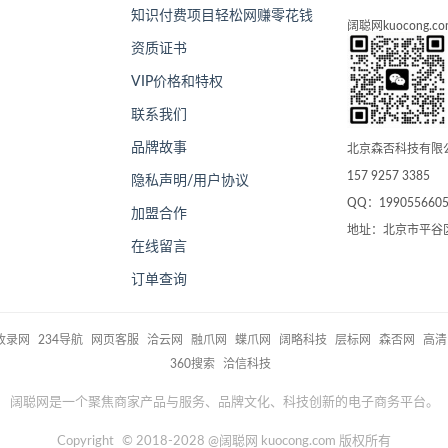
知识付费项目轻松网赚零花钱
阔聪网kuocong.co
资质证书
VIP价格和特权
联系我们
品牌故事
北京森否科技有限
157 9257 3385
隐私声明/用户协议
QQ：199055660
加盟合作
地址：北京市平谷
在线留言
订单查询
1收录网
234导航
网页客服
洽云网
融爪网
蝶爪网
阔略科技
层标网
森否网
高清
360搜索
洽信科技
阔聪网是一个聚焦商家产品与服务、品牌文化、科技创新的电子商务平台。
Copyright
©
2018-2028
@阔聪网 kuocong.com 版权所有