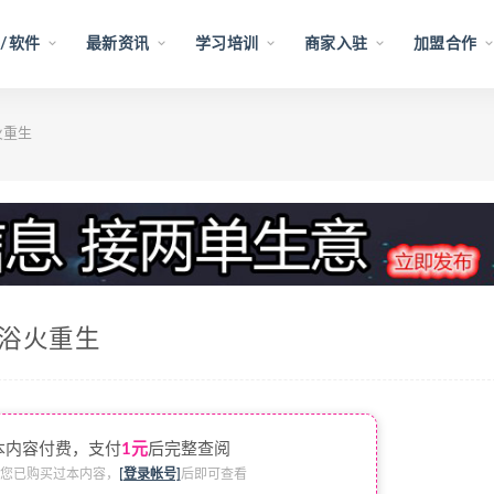
/软件
最新资讯
学习培训
商家入驻
加盟合作
火重生
将浴火重生
本内容付费，支付
1元
后完整查阅
您已购买过本内容，
[登录帐号]
后即可查看