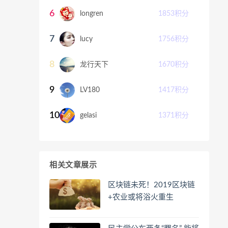
6
longren
1853
积分
7
lucy
1756
积分
8
龙行天下
1670
积分
9
LV180
1417
积分
10
gelasi
1371
积分
相关文章展示
区块链未死！2019区块链
+农业或将浴火重生