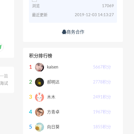
浏览
17069
最近更新
2019-12-03 14:13:27
商务合作
积分排行榜
1
kaisen
5667
积分
一篇
2
郝明达
2778
积分
海试
3
木木
2491
积分
4
方青卓
1967
积分
5
向日葵
1855
积分