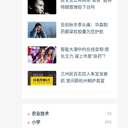
民主党公布两条“罪名” 能将
特朗普弹劾下台吗
告别秋冬季头痛：华森制
药都梁软胶囊为您护航
智能大潮中的在线音频:增
长乏力 谋上市是“良药”？
兰州民百实控人朱宝良被
抓 曾问鼎杭州桐庐首富
农业技术
16
小学
295