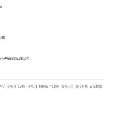
m
公司
5
区马坊镇金园西街15号
MV
洽婚网
2345
泽爪网
麒麟链
气泡网
影视大全
美洽科技
百度搜索