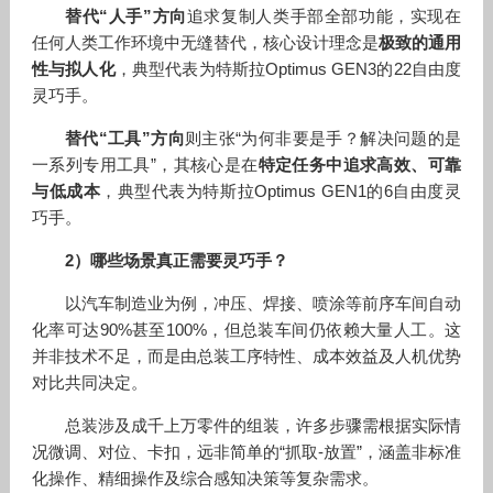
替代“人手”方向
追求复制人类手部全部功能，实现在
任何人类工作环境中无缝替代，核心设计理念是
极致的通用
性与拟人化
，典型代表为特斯拉Optimus GEN3的22自由度
灵巧手。
替代“工具”方向
则主张“为何非要是手？解决问题的是
一系列专用工具”，其核心是在
特定任务中追求高效、可靠
与低成本
，典型代表为特斯拉Optimus GEN1的6自由度灵
巧手。
2）哪些场景真正需要灵巧手？
以汽车制造业为例，冲压、焊接、喷涂等前序车间自动
化率可达90%甚至100%，但总装车间仍依赖大量人工。这
并非技术不足，而是由总装工序特性、成本效益及人机优势
对比共同决定。
总装涉及成千上万零件的组装，许多步骤需根据实际情
况微调、对位、卡扣，远非简单的“抓取-放置”，涵盖非标准
化操作、精细操作及综合感知决策等复杂需求。