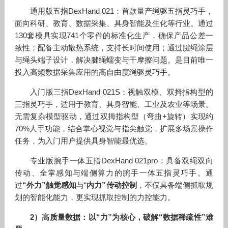
通用版五指DexHand 021：首款量产绳驱五指灵巧手，
面向科研、教育、数据采集、具身智能及生化等行业。通过
130套模具实现741个零件的标准化生产，确保产品公差一
致性；配备主动散热系统，支持长时间使用；通过腱绳涂层
与绳头端子设计，解决腱绳蠕变与干摩擦问题。是目前唯一
投入高频数据采集应用的高自由度绳驱灵巧手。
入门版三指DexHand 021S：视触双模、双拇指构型的
三指灵巧手，适用于教育、具身智能、工业及农业等场景。
无需复杂模型驱动，通过双拇指构型（弯曲+旋转）实现约
70%人手功能，结合掌心视觉与指尖触觉，扩展多场景操作
任务，为入门用户提供具身智能最优选。
专业版腕手一体五指DexHand 021pro：具备双绳双向
传动、全掌感知与端侧算力的腕手一体五指灵巧手。通
过
“外力”触觉感知
与“
内力”传动控制
，不仅具备端侧抓取规
划的智能化能力，更实现抓取控制的力控能力。
2）高质量数据：以“力”为核心，破解“数据稀疏性”难