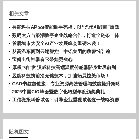
相关文章
昱能科技APbot智能助手亮相，以“光伏AI顾问”重塑
行业服务效率
数码大方与浪潮数字企业战略合作，打造全链条一体
化“中国方案”
首届城市大安全AI产业发展峰会重磅来袭！
从高温车间到云端智控：中铝集团的数智“铝”途
宝妈出街神器有它带娃更省心
厚积“铂”发 汉威科技高端温度传感器跻身世界前列
昱能科技携前沿光储技术，加速拓展拉美市场！
CAD书签超链接：专业资源高效管理与技能提升策略
2025中国CIO峰会暨数字化转型年度颁奖典礼
工信微报科普域名：引导企业重视域名这一战略资源
随机图文