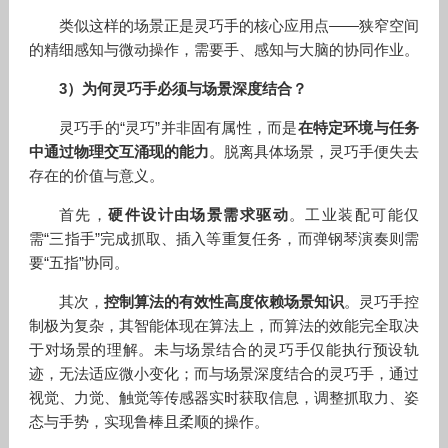
类似这样的场景正是灵巧手的核心应用点——狭窄空间
的精细感知与微动操作，需要手、感知与大脑的协同作业。
3）为何灵巧手必须与场景深度结合？
灵巧手的“灵巧”并非固有属性，而是
在特定环境与任务
中通过物理交互涌现的能力
。脱离具体场景，灵巧手便失去
存在的价值与意义。
首先，
硬件设计由场景需求驱动
。工业装配可能仅
需“三指手”完成抓取、插入等重复任务，而弹钢琴演奏则需
要“五指”协同。
其次，
控制算法的有效性高度依赖场景知识
。灵巧手控
制极为复杂，其智能体现在算法上，而算法的效能完全取决
于对场景的理解。未与场景结合的灵巧手仅能执行预设轨
迹，无法适应微小变化；而与场景深度结合的灵巧手，通过
视觉、力觉、触觉等传感器实时获取信息，调整抓取力、姿
态与手势，实现鲁棒且柔顺的操作。