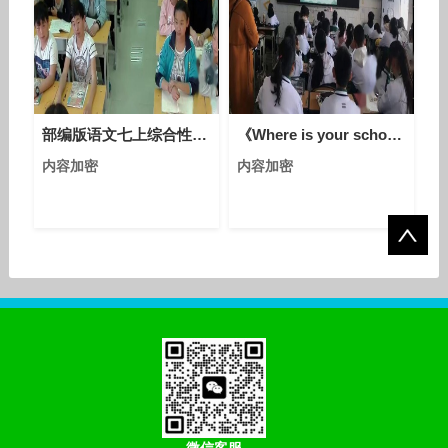
部编版语文七上综合性学习《少年正是读书时》课堂教学视频实录-李爱平
《Where is your schoolbag》人教版英语七年级上册优质课视频-执教老师：潘雨姝
内容加密
内容加密