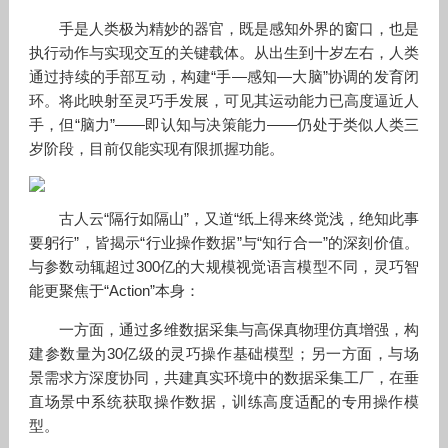
手是人类极为精妙的器官，既是感知外界的窗口，也是
执行动作与实现交互的关键载体。从出生到十岁左右，人类
通过持续的手部互动，构建“手—感知—大脑”协调的发育闭
环。将此映射至灵巧手发展，可见其运动能力已高度逼近人
手，但“脑力”——即认知与决策能力——仍处于类似人类三
岁阶段，目前仅能实现有限抓握功能。
古人云“隔行如隔山”，又道“纸上得来终觉浅，绝知此事
要躬行”，皆揭示“行业操作数据”与“知行合一”的深刻价值。
与参数动辄超过300亿的大规模视觉语言模型不同，灵巧智
能更聚焦于“Action”本身：
一方面，通过多维数据采集与高保真物理仿真增强，构
建参数量为30亿级的灵巧操作基础模型；另一方面，与场
景需求方深度协同，共建真实环境中的数据采集工厂，在垂
直场景中系统获取操作数据，训练高度适配的专用操作模
型。