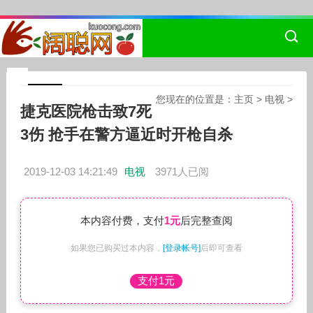
您现在的位置是：
主页
>
电视
>
捷克医院枪击致7死
3伤 抢手在警方逼近时开枪自杀
2019-12-03 14:21:49
电视
3971人已阅
本内容付费，支付
1元
后完整查阅
如果您已购买过本内容，
[登录帐号]
后即可查看
支付1元