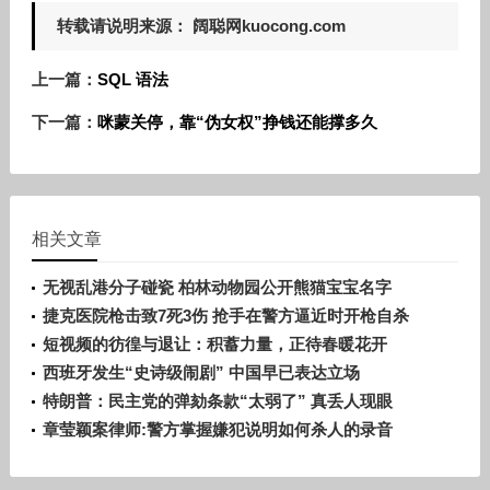
转载请说明来源： 阔聪网kuocong.com
上一篇：
SQL 语法
下一篇：
咪蒙关停，靠“伪女权”挣钱还能撑多久
相关文章
无视乱港分子碰瓷 柏林动物园公开熊猫宝宝名字
捷克医院枪击致7死3伤 抢手在警方逼近时开枪自杀
短视频的彷徨与退让：积蓄力量，正待春暖花开
西班牙发生“史诗级闹剧” 中国早已表达立场
特朗普：民主党的弹劾条款“太弱了” 真丢人现眼
章莹颖案律师:警方掌握嫌犯说明如何杀人的录音