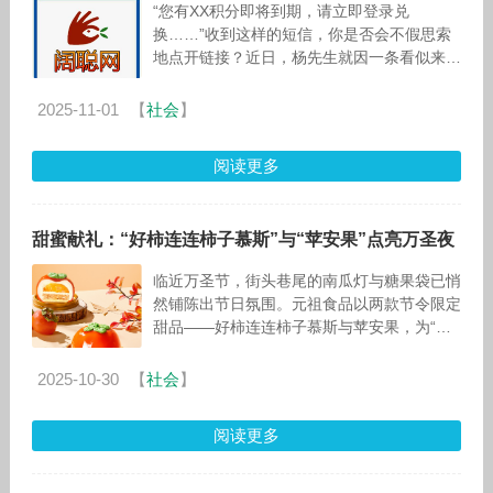
“您有XX积分即将到期，请立即登录兑
换……”收到这样的短信，你是否会不假思索
地点开链接？近日，杨先生就因一条看似来
自“10086”的积分兑换短信，在填写个人信息
后被盗刷7739元。而骗局的关键，
2025-11-01
【
社会
】
阅读更多
甜蜜献礼：“好柿连连柿子慕斯”与“苹安果”点亮万圣夜
临近万圣节，街头巷尾的南瓜灯与糖果袋已悄
然铺陈出节日氛围。元祖食品以两款节令限定
甜品——好柿连连柿子慕斯与苹安果，为“捣
蛋鬼”们献上一份充满创意与祝福的甜蜜惊
喜，让味蕾在法式浪漫与东方谐音的碰撞
2025-10-30
【
社会
】
阅读更多