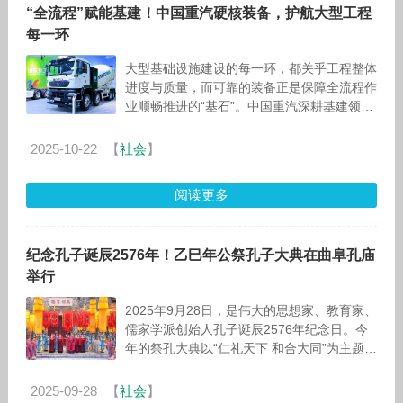
“全流程”赋能基建！中国重汽硬核装备，护航大型工程
每一环
大型基础设施建设的每一环，都关乎工程整体
进度与质量，而可靠的装备正是保障全流程作
业顺畅推进的“基石”。中国重汽深耕基建领
域，以专业匠心精准瞄定场景核心需求，推
出“赋能基建全流程”的系列产品，为大
2025-10-22
【
社会
】
阅读更多
纪念孔子诞辰2576年！乙巳年公祭孔子大典在曲阜孔庙
举行
2025年9月28日，是伟大的思想家、教育家、
儒家学派创始人孔子诞辰2576年纪念日。今
年的祭孔大典以“仁礼天下 和合大同”为主题，
在山东曲阜孔庙隆重举行。
2025-09-28
【
社会
】