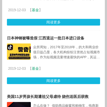
编辑 |赵泽
2019-12-03
【
基金
】
阅读更多
日本神钢被曝造假 江西退运一批日本进口设备
众所周知，2017年至2018年，的大和商业价
值日益凸显，各大机构纷纷注资抢占短视频市
场，作为短视频流量增速最快的APP，其运营
模式和商业市场更是备受关注。 大数据，帮
你快速打造抖
2019-12-03
【
基金
】
阅读更多
美国11岁男孩长期遭祖父母虐待 烧伤送医后获救
怎么在做？ 借助商品橱窗和购物车，电商新