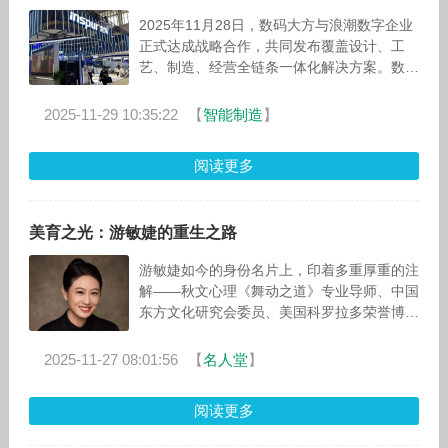
2025年11月28日，数码大方与浪潮数字企业
正式达成战略合作，共同发布覆盖设计、工
艺、制造、经营全链条一体化解决方案。数码
大方董事兼总裁雷毅、浪潮集团高级副总裁兼
浪潮数字企业董事长赵震，以及双
2025-11-29 10:35:22
【
智能制造
】
阅读更多
美育之光：游敏婕的重生之路
游敏婕如今的身份名片上，印着多重厚重的注
解——秋文心理《舞动之道》专业导师、中国
东方文化研究会委员、美国科罗拉多荣誉博
士。2025年，她更在最美教育人颁奖盛典上
斩获“年度美育人物贡献奖”。曾有学
2025-11-27 08:01:56
【
名人堂
】
阅读更多