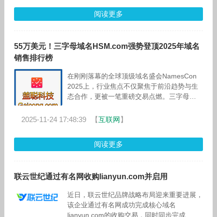
阅读更多
55万美元！三字母域名HSM.com强势登顶2025年域名
销售排行榜
在刚刚落幕的全球顶级域名盛会NamesCon
2025上，行业焦点不仅聚焦于前沿趋势与生
态合作，更被一笔重磅交易点燃。三字母
.com 域名HSM.com以550,000美元的价格成
功售出，成为截至目
2025-11-24 17:48:39
【
互联网
】
阅读更多
联云世纪通过有名网收购lianyun.com并启用
近日，联云世纪品牌战略布局迎来重要进展，
该企业通过有名网成功完成核心域名
lianyun.com的收购交易，同时同步完成