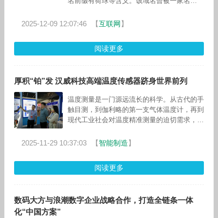
名前缀有荷球等含义。该域名曾被一家名
为“何求”的设计平台启用，提供网站建设、艺
术设计、软件及编
2025-12-09 12:07:46
【
互联网
】
阅读更多
厚积“铂”发 汉威科技高端温度传感器跻身世界前列
温度测量是一门源远流长的科学。从古代的手
触目测，到伽利略的第一支气体温度计，再到
现代工业社会对温度精准测量的迫切需求，人
类在这条探索之路上已走过上千年。在众多温
度传感技术中，薄膜铂电阻因其卓越的
2025-11-29 10:37:03
【
智能制造
】
阅读更多
数码大方与浪潮数字企业战略合作，打造全链条一体
化“中国方案”