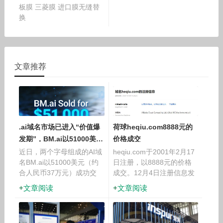
板膜 三菱膜 进口膜无缝替
换
文章推荐
.ai域名市场已进入“价值爆
荷球heqiu.com8888元的
发期”，BM.ai以51000美元
价格成交
成交
近日，两个字母组成的AI域
heqiu.com于2001年2月17
名BM.ai以51000美元（约
日注册，以8888元的价格
合人民币37万元）成功交
成交。12月4日注册信息发
易，再次印证了.ai域名在全
生变更。域名前缀有荷球等
文章阅读
文章阅读
球数字资产市场的火热行
含义。该域名曾被一家名
情。这枚仅由两个字母组成
为“何求”的设计平台启用，
的域名，凭借简洁易记的特
提供网站建设、艺术设计、