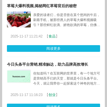
草莓大爆料视频,揭秘网红草莓背后的秘密
亲爱的读者们，你是否曾在某个悠闲的午后，
刷着手机，被那些诱人的草莓大爆料视频吸
引？那些鲜红欲滴、娇艳欲滴的草莓，仿佛在
向你招手，让你忍不住想要一探究竟。今天，
就让我带你走进草莓的世界，揭开这些网
2025-11-17 11:21:42
【
食品
】
阅读更多
今日头条平台营销,精准触达，助力品牌高效增长
你知道吗？在互联网的世界里，有一个地方可
是营销高手们的天堂，那就是今日头条平台。
今天，就让我带你一起探索这个神奇的地方，
看看它是如何让无数品牌和商家找到属于自己
的舞台的！ 想象你正在
2025-11-17 11:16:23
【
创业
】
阅读更多