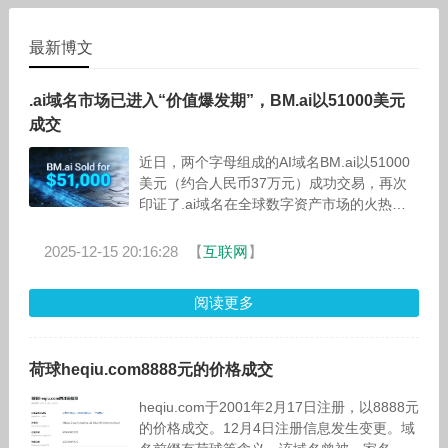
教育人颁奖盛典上斩获“年
达到这一价格，说明该域名
度美育人物贡献奖”。曾有
在含义与使用
学
最新博文
.ai域名市场已进入“价值爆发期”，BM.ai以51000美元
成交
近日，两个字母组成的AI域名BM.ai以51000
美元（约合人民币37万元）成功交易，再次
印证了.ai域名在全球数字资产市场的火热行
情。这枚仅由两个字母组成的域名，凭借简洁
易记的特性和与AI赛道
2025-12-15 20:16:28
【
互联网
】
阅读更多
荷球heqiu.com8888元的价格成交
heqiu.com于2001年2月17日注册，以8888元
的价格成交。12月4日注册信息发生变更。域