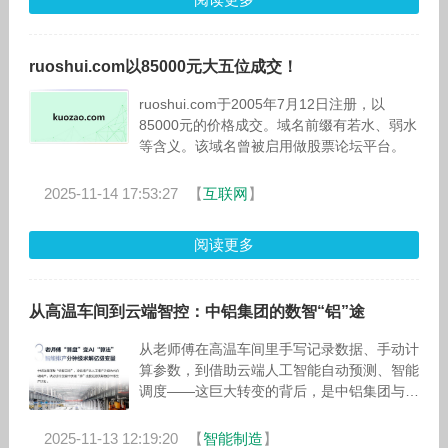
ruoshui.com以85000元大五位成交！
ruoshui.com于2005年7月12日注册，以
85000元的价格成交。域名前缀有若水、弱水
等含义。该域名曾被启用做股票论坛平台。
2025-11-14 17:53:27
【
互联网
】
阅读更多
从高温车间到云端智控：中铝集团的数智“铝”途
从老师傅在高温车间里手写记录数据、手动计
算参数，到借助云端人工智能自动预测、智能
调度——这巨大转变的背后，是中铝集团与华
为携手开展的、以数据+AI为核心的铝业变
革。2024年底双方联合发布的坤安
2025-11-13 12:19:20
【
智能制造
】