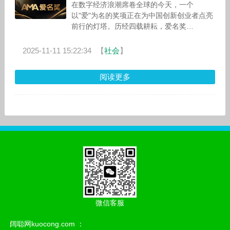
在数字经济浪潮席卷全球的今天，一个
以"爱"为名的奖项正在为中国创新创业者点亮
前行的灯塔。历经四载耕耘，爱名奖
（AMawards）已成为业界公认的重要奖项，
而今迎来重大变
2025-11-11 15:22:34
【
社会
】
阅读更多
微信客服
阔聪网kuocong.com ：