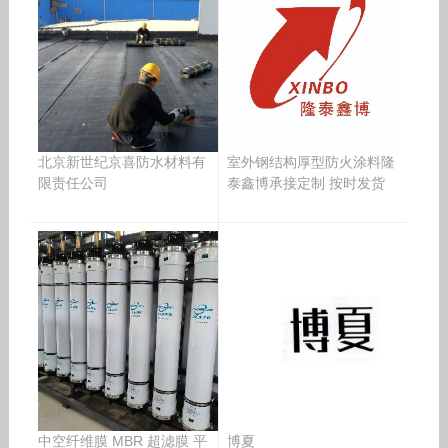
北京新世纪京喜防水材料有
室外钢结构厚型防火涂料隆
限责任公司
泰鑫博承接定制 按时发货
中空纤维膜 MBR 超滤膜 平
博夏