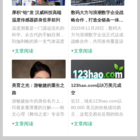
性和与AI赛道
软件及编
厚积“铂”发 汉威科技高端
数码大方与浪潮数字企业战
温度传感器跻身世界前列
略合作，打造全链条一体
化“中国方案”
温度测量是一门源远流长的
2025年11月28日，数码大
科学。从古代的手触目测，
方与浪潮数字企业正式达成
到伽利略的第一支气体温度
战略合作，共同发布覆盖设
计，再到现代工业社会对温
计、工艺、制造、经营全链
文章阅读
文章阅读
度精准测量的迫切需求，人
条一体化解决方案。数码大
类在这条探索之路上已走过
方董事兼总裁雷毅、浪潮集
上千年。在众多温度传感技
团高级副总裁兼浪潮数字企
术中，薄膜铂电阻因其卓越
业董事长赵震，以及双
的
美育之光：游敏婕的重生之
123hao.com以8万美元成
路
交
游敏婕如今的身份名片上，
近日，域名123hao.com以
印着多重厚重的注解——秋
80,000 美元的价格成功易
文心理《舞动之道》专业导
主，这笔交易在近期的组合
师、中国东方文化研究会委
域名成交中颇为亮眼。数字
文章阅读
文章阅读
员、美国科罗拉多荣誉博
与拼音结合的结构向来在市
士。2025年，她更在最美
场中具有稳定需求，而能够