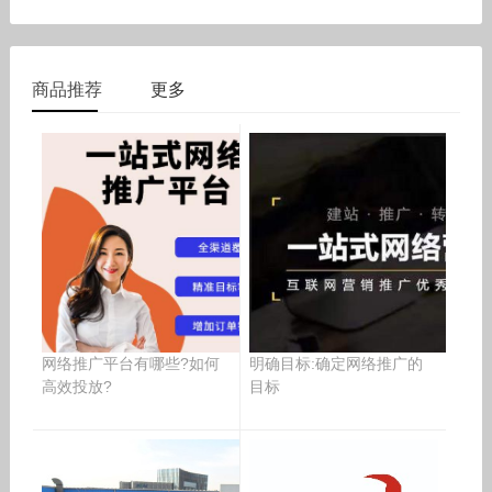
近日，备受关注的优质域名Mayan.com以30万美元的价格成
域名销售排行榜
兼浪潮数字企业董事长赵震，以及双
说明该域名在含义与使用
功完成交易。此次交易再次印证了高品相、简短易记且具有
在刚刚落幕的全球顶级域名盛会NamesCon 2025上，行业
文化或商业潜力的域名在数字资产市场中的强劲需求与长期
焦点不仅聚焦于前沿趋势与生态合作，更被一笔重磅交易点
商品推荐
更多
价值。据业内消息人士透露，Maya
燃。三字母 .com 域名HSM.com以550,000美元的价格成功
售出，成为截至目
网络推广平台有哪些?如何
明确目标:确定网络推广的
高效投放?
目标