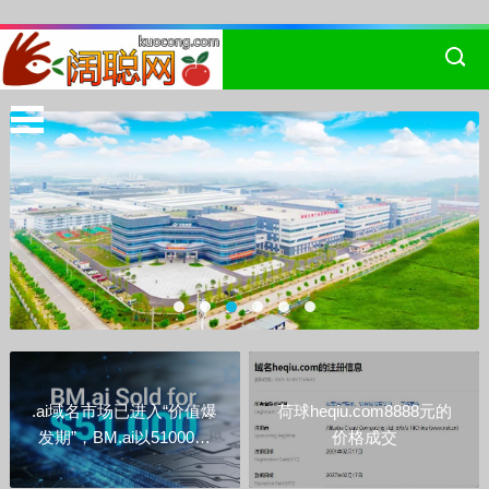
.ai域名市场已进入“价值爆
荷球heqiu.com8888元的
发期”，BM.ai以51000美
价格成交
元成交