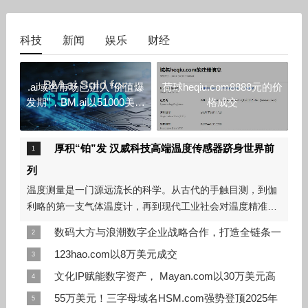
科技
新闻
娱乐
财经
.ai域名市场已进入“价值爆
荷球heqiu.com8888元的价
发期”，BM.ai以51000美元
格成交
成交
厚积“铂”发 汉威科技高端温度传感器跻身世界前
列
温度测量是一门源远流长的科学。从古代的手触目测，到伽
利略的第一支气体温度计，再到现代工业社会对温度精准测
量的迫切需求，人类在这条探索之路上已走过上千年。在众
数码大方与浪潮数字企业战略合作，打造全链条一
多温度传感技术中，薄膜铂电阻因其卓越的
体化“中国方案”
123hao.com以8万美元成交
2025年11月28日，数码大方与浪潮数字企业正式达成战略
近日，域名123hao.com以80,000 美元的价格成功易主，这
文化IP赋能数字资产， Mayan.com以30万美元高
合作，共同发布覆盖设计、工艺、制造、经营全链条一体化
笔交易在近期的组合域名成交中颇为亮眼。数字与拼音结合
价成交
55万美元！三字母域名HSM.com强势登顶2025年
解决方案。数码大方董事兼总裁雷毅、浪潮集团高级副总裁
的结构向来在市场中具有稳定需求，而能够达到这一价格，